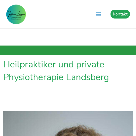
Zum
Main
Inhalt
Kontakt
Menu
springen
Heilpraktiker und private
Physiotherapie Landsberg