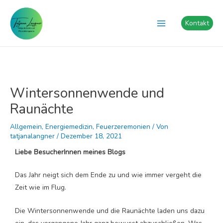
Zum
Post
Main
Inhalt
navigation
Kontakt
Menu
springen
Wintersonnenwende und
Raunächte
Allgemein
,
Energiemedizin
,
Feuerzeremonien
/ Von
tatjanalangner
/
Dezember 18, 2021
Liebe BesucherInnen meines Blogs
Das Jahr neigt sich dem Ende zu und wie immer vergeht die
Zeit wie im Flug.
Die Wintersonnenwende und die Raunächte laden uns dazu