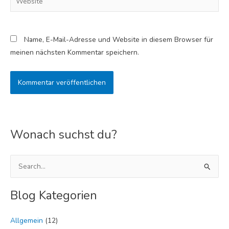
Name, E-Mail-Adresse und Website in diesem Browser für
meinen nächsten Kommentar speichern.
Wonach suchst du?
S
u
Blog Kategorien
c
h
Allgemein
(12)
e