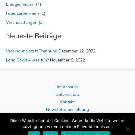
Energiemedizin
(4)
n
n
Feuerzeremonien
(1)
a
Veranstaltungen
(3)
c
Neueste Beiträge
h
:
Verbindung statt Trennung
Dezember 12, 2022
Long Covid – was tun?
November 8, 2022
Impressum
Datenschutz
Kontakt
Newsletteranmeldung
AGB
Diese Website benutzt Cookies. Wenn du die Website weiter
Blog
nutzt, gehen wir von deinem Einverständnis aus.