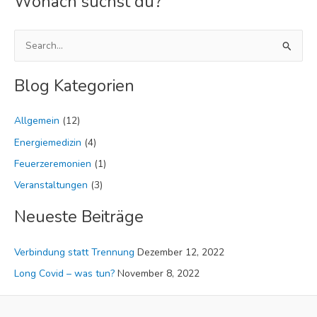
Wonach suchst du?
S
u
Blog Kategorien
c
h
Allgemein
(12)
e
Energiemedizin
(4)
n
n
Feuerzeremonien
(1)
a
Veranstaltungen
(3)
c
Neueste Beiträge
h
:
Verbindung statt Trennung
Dezember 12, 2022
Long Covid – was tun?
November 8, 2022